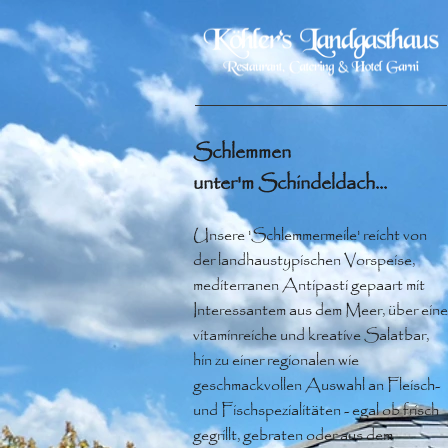
Schlemmen
unter'm Schindeldach...
Unsere 'Schlemmermeile' reicht von
der landhaustypischen Vorspeise,
mediterranen Antipasti gepaart mit
Interessantem aus dem Meer, über eine
vitaminreiche und kreative Salatbar,
hin zu einer regionalen wie
geschmackvollen Auswahl an Fleisch-
und Fischspezialitäten - egal ob frisch
gegrillt, gebraten oder aus dem