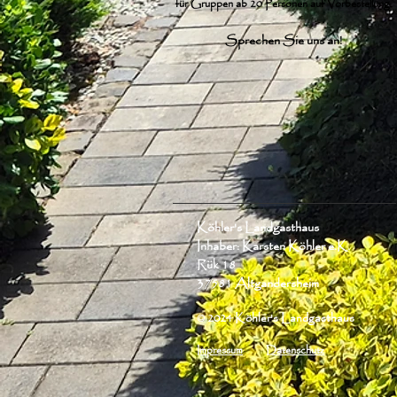
für Gruppen ab 20 Personen auf Vorbestellung.
Sprechen Sie uns an!
Köhler's Landgasthaus
Inhaber: Karsten Köhler e.K.
Rük 18
37581 Altgandersheim
© 2024 Köhler's Landgasthaus
Impressum
Datenschutz