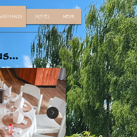
GASTHAUS
HOTEL
MEHR
...