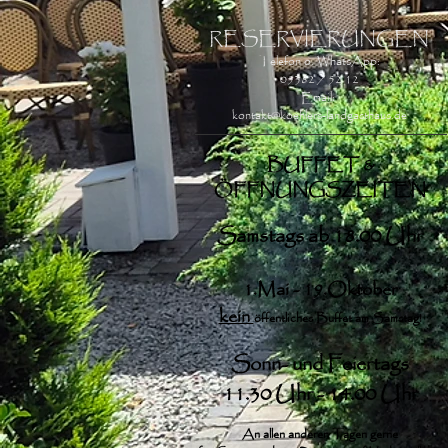
RESERVIERUNGEN
Telefon o. WhatsApp:
05382 / 52 12
Email:
kontakt@koehlers-landgasthaus.de
BUFFET &
ÖFFNUNGSZEITEN
Samstags ab 18.00 Uhr
1.Mai - 19.Oktober
kein
öffentliches Buffet am Samstag!
Sonn- und Feiertags
11.30 Uhr - 14.00 Uhr
An allen anderen Tagen gerne