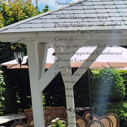
Steinbackofen.
Allerlei Marktgemüse, sowie
Bodenständiges von der Kartoffel
und aus der Pasta-Ecke runden das
Ganze ab.
Vorweg oder zwischendurch warten in
unserem Suppentopf Klassiker und
raffinierte Kreationen.
Zum Abschluss gönnen Sie sich eine
kleine Sünde aus der süßen Ecke
oder etwas von unseren
Käsespezialitäten mit
hausgebackenem Steinofenbrot.
29,50 € pro Person
ab 01.01.2026
außer Aktions-Buffets